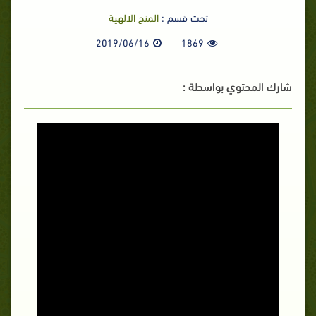
تحت قسم :
المنح الالهية
2019/06/16
1869
شارك المحتوي بواسطة :