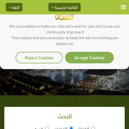
القائمة الرئيسية
اللغة
We use cookies to make our site work well for you and so we can
continually improve it.
The cookies that are necessary to keep the site functioning are
always on
والأرض ذات الصدع
Reject Cookies
Accept Cookies
البحث
العنوان
المحتوى
قسم