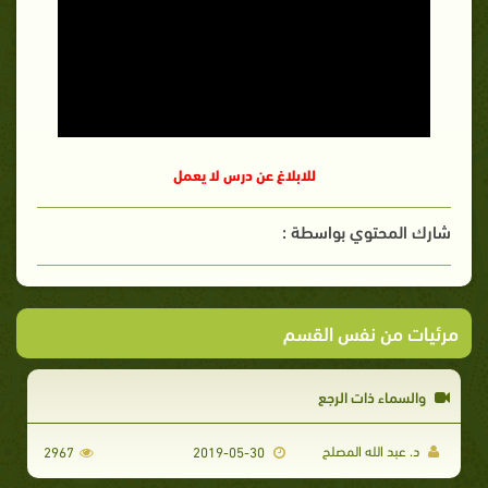
للابلاغ عن درس لا يعمل
شارك المحتوي بواسطة :
مرئيات من نفس القسم
والسماء ذات الرجع
د. عبد الله المصلح
2967
2019-05-30