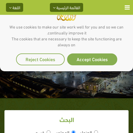
القائمة الرئيسية
اللغة
We use cookies to make our site work well for you and so we can
continually improve it.
The cookies that are necessary to keep the site functioning are
always on
الدعاء المستجاب
Reject Cookies
Accept Cookies
البحث
العنوان
المحتوى
قسم