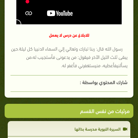
للابلاغ عن درس لا يعمل
رسول الله قال: ربنا تبارك وتعالي إلي السماء الدنييا كل ليلة.حين
يبقى ثلث الليل الآخر فيقول: من يدعونى فأستجيب له،من
يسألنيفأعطيه، منيستغفرني فأغفر له.
شارك المحتوي بواسطة :
مرئيات من نفس القسم
السيرة النبوية مدرسة بذاتها