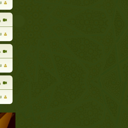
ال
و
ال
ط
ال
و
ال