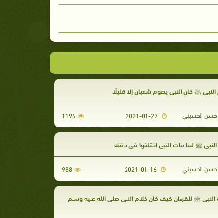
لنبي ﷺ كان النبي يصوم شعبان إلا قليلًا
حسن الحسيني
1196
2021-01-27
النبي ﷺ لما مات النبي اختلفوا في دفنه
حسن الحسيني
988
2021-01-16
النبي ﷺ للقرءان كيف كان كلام النبي صلى الله عليه وسلم