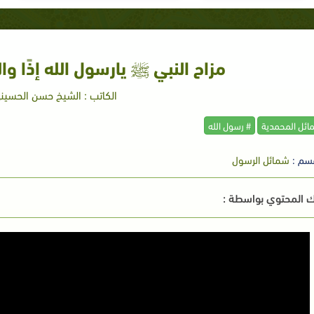
مزاح النبي ﷺ يارسول الله إذًا وا
الكاتب : الشيخ حسن الحسين
مائل المحمدية
# رسول الله
سم :
شمائل الرسول
 المحتوي بواسطة :