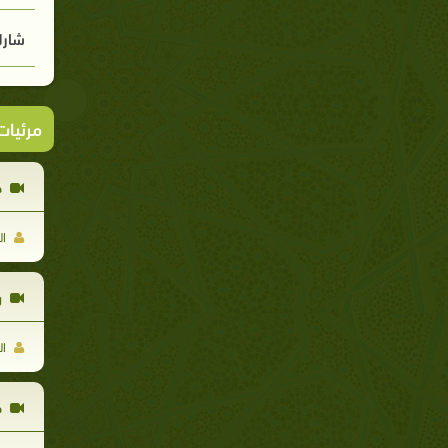
شارك
مرئيا
ح
ال
ر
ال
ح