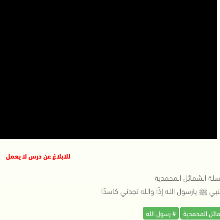
للابلاغ عن درس لا يعمل
لة الشمائل المحمدية
لنبي ﷺ يارسول الله إذًا والله تجدني كاسدًا
مائل المحمدية
# رسول الله