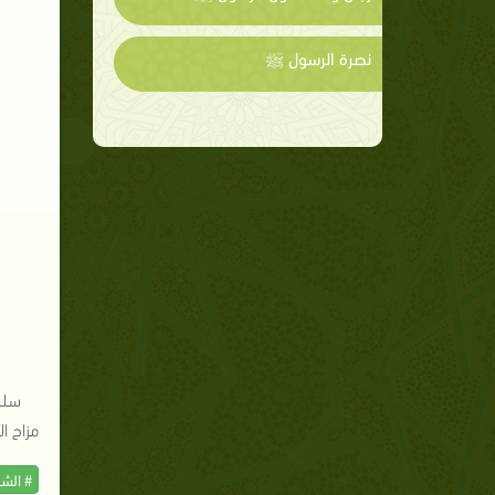
نصرة الرسول ﷺ
سلس
مزاح ا
# الش