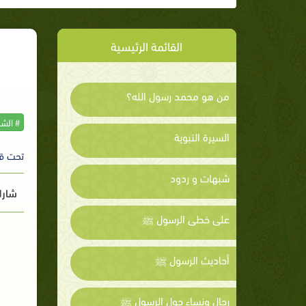
القائمة الرئيسية
من هو محمد رسول الله؟
# الش
السيرة النبوية
تحت ق
شبهات و ردود
شارك
على خطى الرسول ﷺ
أحاديث الرسول ﷺ
رجال ونساء حول الرسول ﷺ