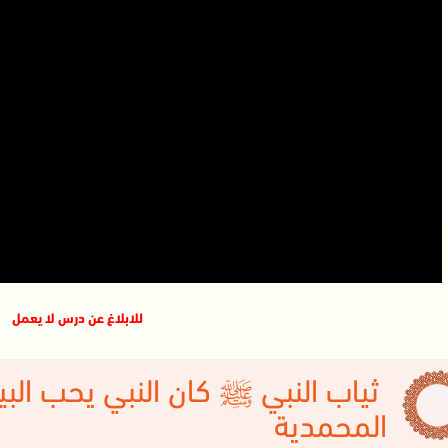
للابلاغ عن درس لا يعمل
ثياب النبي ﷺ كان النبي يحب الب
المحمدية