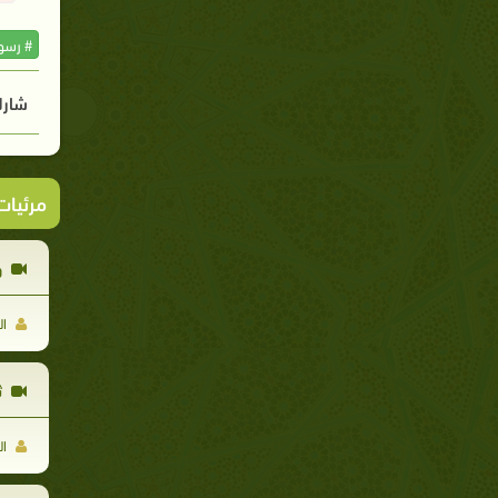
# رسول
شارك
مرئيا
و
ال
ث
ال