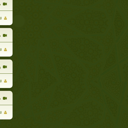
ط
ال
ط
ال
و
ال
ص
ال