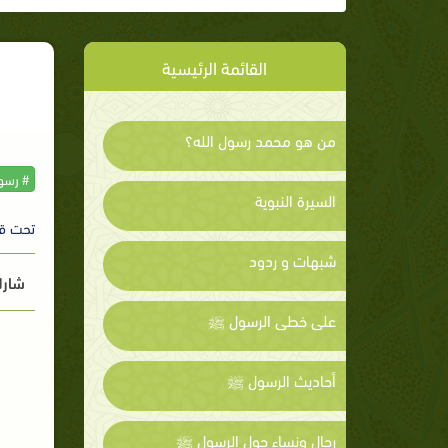
القائمة الرئيسية
من هو محمد رسول الله؟
# رسول
السيرة النبوية
تحت ق
شبهات و ردود
شارك
على خطى الرسول ﷺ
أحاديث الرسول ﷺ
رجال ونساء حول الرسول ﷺ