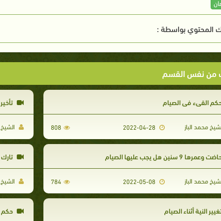
ان
 المحتوي بواسطة :
ت من نفس القسم
كم القيء في الصيام
تأخير 
شيخ محمد الباز
الشيخ م
808
2022-04-28
ت وعمرها 9 سنين هل يجب عليها الصيام
تارك 
شيخ محمد الباز
الشيخ م
784
2022-05-08
غيير النية أثناء الصيام
حكم ا