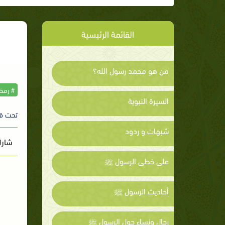
القائمة الرئيسية
من هو محمد رسول الله؟
# رمض
السيرة النبوية
تحت ق
شبهات و ردود
شارك
على خطى الرسول ﷺ
أحاديث الرسول ﷺ
رجال ونساء حول الرسول ﷺ