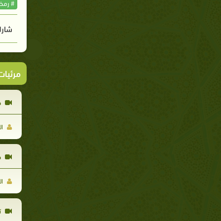
# رمض
شارك
مرئيا
ح
ال
حاض
ال
ت