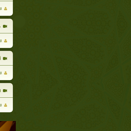
ال
م
ال
أ
ال
ا
ال