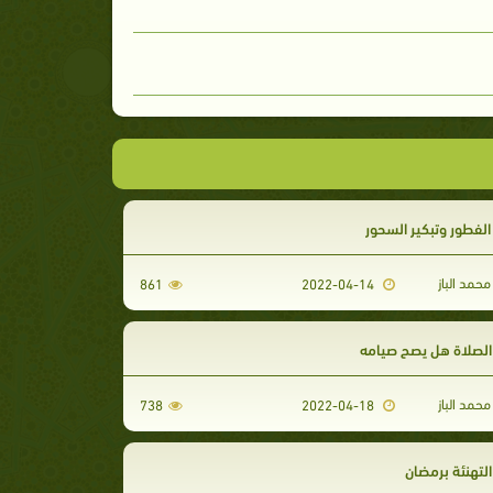
الفطور وتبكير السحور
حمد الباز
861
2022-04-14
الصلاة هل يصح صيامه
حمد الباز
738
2022-04-18
لتهنئة برمضان