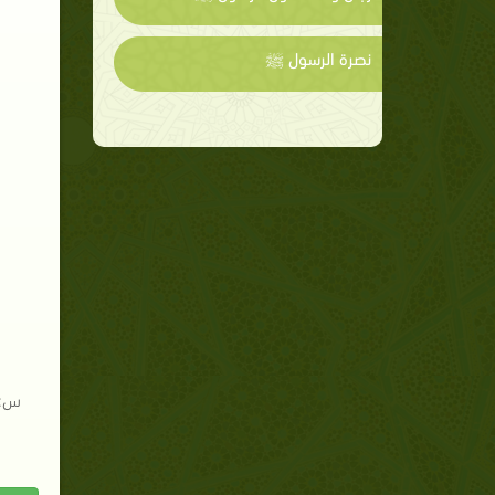
نصرة الرسول ﷺ
س: 