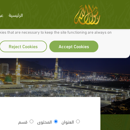
الرئيسية
عن
 to make our site work well for you and so we can continually improve it.
ies that are necessary to keep the site functioning are always on
Reject Cookies
Accept Cookies
العنوان
المحتوى
قسم