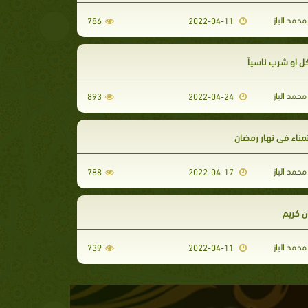
حمد الباز
786
2022-04-11
ل او شرب ناسياً
حمد الباز
893
2022-04-24
مناء في نهار رمضان
حمد الباز
788
2022-04-17
 كريم
حمد الباز
739
2022-04-11