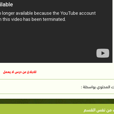
للابلاغ عن درس لا يعمل
 المحتوي بواسطة :
ت من نفس القسم