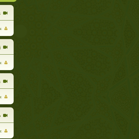
ع
عم
ز
عم
ع
عم
ح
عم