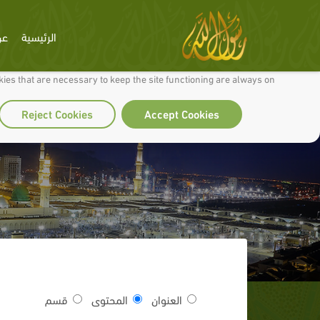
الرئيسية
عن
 to make our site work well for you and so we can continually improve it.
ies that are necessary to keep the site functioning are always on
Reject Cookies
Accept Cookies
العنوان
المحتوى
قسم