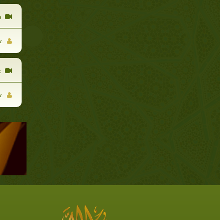
س
عم
ع
عم