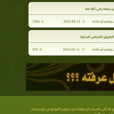
ن سعنة رضي الله عنه
إبراهيم أبو طلحة
1300
2022-05-12
لفاروق (المجلس السابع)
إبراهيم أبو طلحة
955
2022-05-14
 لك أخى المسلم الإستفادة من محتوى الموقع فى الإستخدام
خصى غير التجارى