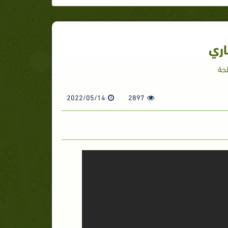
اري
لحة
2022/05/14
2897