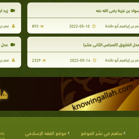
واد بن غزية رضي الله عنه
زيد اب
ر بن إبراهيم أبو طلحة
عمر بن 
893
2022-05-10
دل الفاروق (المجلس الثاني عشر)
عدل ا
ر بن إبراهيم أبو طلحة
عمر بن 
2329
2022-05-14
ساهم في نشر الموقع
موقع الفقه الإسلامي
يحق
الش