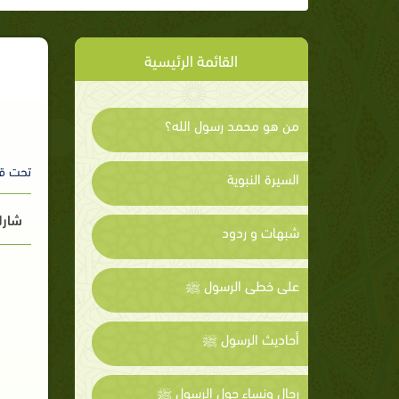
القائمة الرئيسية
من هو محمد رسول الله؟
تحت ق
السيرة النبوية
شارك
شبهات و ردود
على خطى الرسول ﷺ
أحاديث الرسول ﷺ
رجال ونساء حول الرسول ﷺ