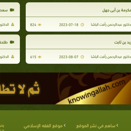
كرمة بن أبي جهل
سعد ب
دكتور عبدالرحمن رأفت الباشا
الدكتور
824
2023-07-18
يد بن ثابت
طلحة 
دكتور عبدالرحمن رأفت الباشا
الدكتور
615
2023-08-07
ساهم في نشر الموقع
موقع الفقه الإسلامي
يحق
الش