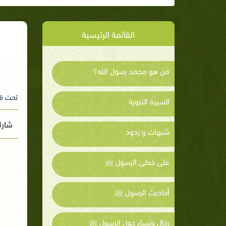
القائمة الرئيسية
من هو محمد رسول الله؟
تحت ق
السيرة النبوية
شارك
شبهات و ردود
على خطى الرسول ﷺ
أحاديث الرسول ﷺ
رجال ونساء حول الرسول ﷺ