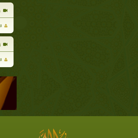
ع
ال
ز
ال