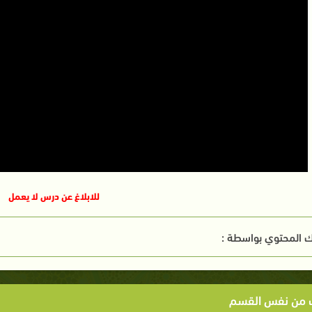
للابلاغ عن درس لا يعمل
 المحتوي بواسطة :
ت من نفس القسم