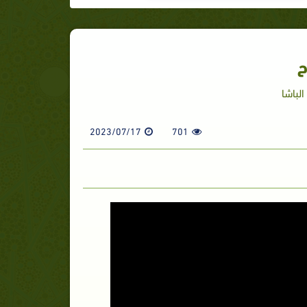
ح
الباشا
2023/07/17
701