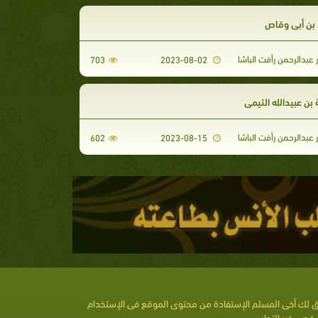
ن أبي وقاص
 عبدالرحمن رأفت الباشا
703
2023-08-02
بن عبيدالله التيمي
 عبدالرحمن رأفت الباشا
602
2023-08-15
 لك أخى المسلم الإستفادة من محتوى الموقع فى الإستخدام
خصى غير التجارى