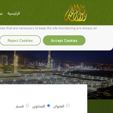
الرئيسية
عن
 to make our site work well for you and so we can continually improve it.
ies that are necessary to keep the site functioning are always on
Reject Cookies
Accept Cookies
العنوان
المحتوى
قسم