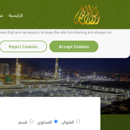
الرئيسية
عن
 to make our site work well for you and so we can continually improve it.
ies that are necessary to keep the site functioning are always on
Reject Cookies
Accept Cookies
العنوان
المحتوى
قسم