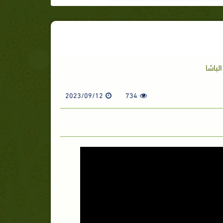
لباشا
2023/09/12
734