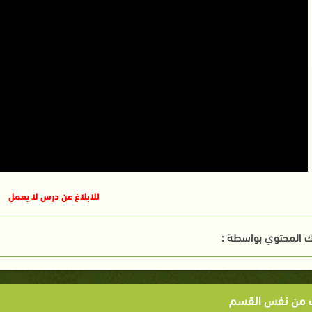
للابلاغ عن درس لا يعمل
 المحتوي بواسطة :
ت من نفس القسم