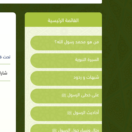
القائمة الرئيسية
من هو محمد رسول الله؟
تحت ق
السيرة النبوية
شارك
شبهات و ردود
على خطى الرسول ﷺ
أحاديث الرسول ﷺ
رجال ونساء حول الرسول ﷺ