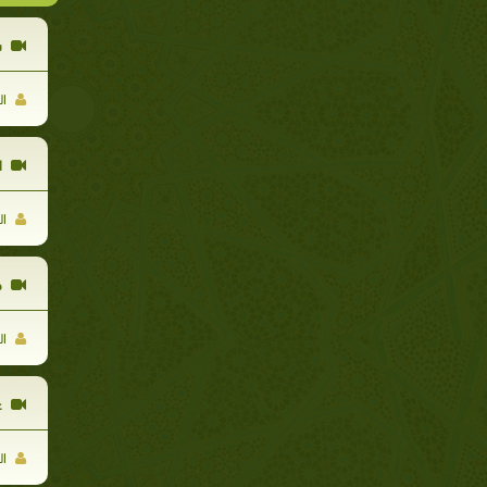
س
ال
ا
ال
ط
ال
ع
ال