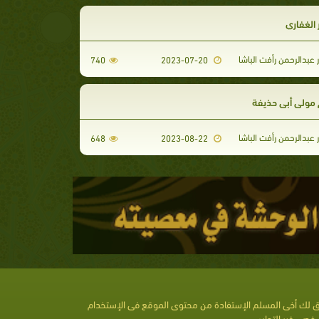
ٍ الغفاري
 عبدالرحمن رأفت الباشا
740
2023-07-20
مولى أبي حذيفة
 عبدالرحمن رأفت الباشا
648
2023-08-22
 لك أخى المسلم الإستفادة من محتوى الموقع فى الإستخدام
خصى غير التجارى