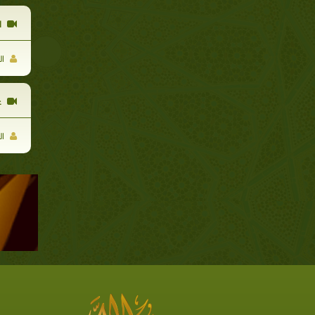
ا
ال
ع
ال