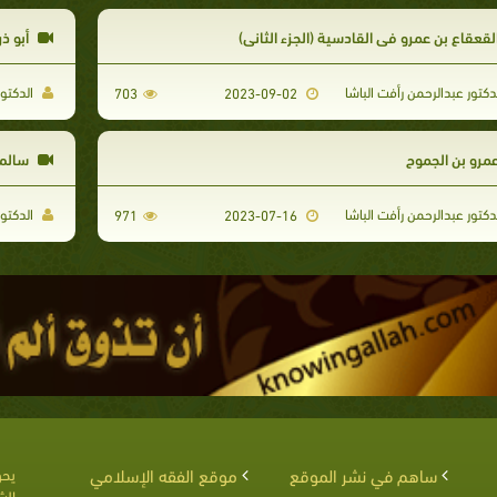
لقعقاع بن عمرو في القادسية (الجزء الثاني)
أبو ذر
دكتور عبدالرحمن رأفت الباشا
الدكتور
703
2023-09-02
مرو بن الجموح
سالم 
دكتور عبدالرحمن رأفت الباشا
الدكتور
971
2023-07-16
ساهم في نشر الموقع
موقع الفقه الإسلامي
يحق
الش