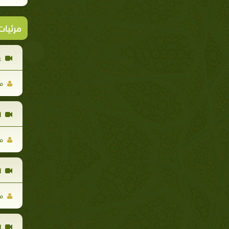
مرئيا
غ
مو
ا
مو
ا
مو
ا