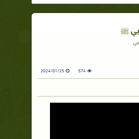
نبي ﷺ
مي
2024/01/25
574