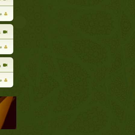
مو
غ
مو
و
مو