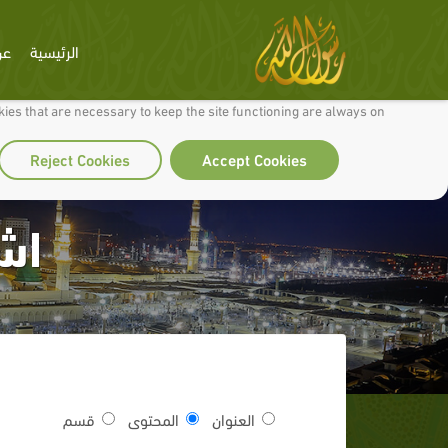
الرئيسية
عن
 to make our site work well for you and so we can continually improve it.
ies that are necessary to keep the site functioning are always on
Reject Cookies
Accept Cookies
اش
العنوان
المحتوى
قسم