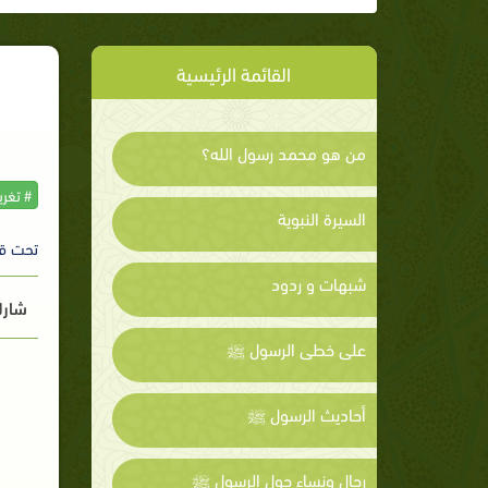
القائمة الرئيسية
من هو محمد رسول الله؟
# تغر
السيرة النبوية
تحت ق
شبهات و ردود
شارك
على خطى الرسول ﷺ
أحاديث الرسول ﷺ
رجال ونساء حول الرسول ﷺ