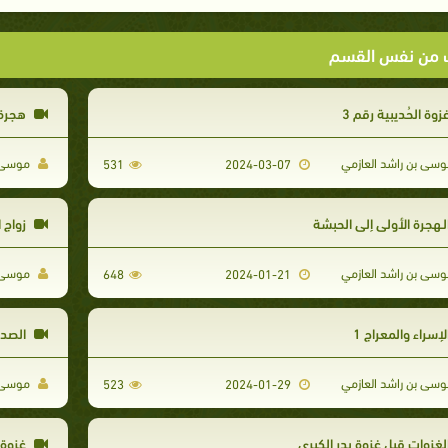
ت من نفس القسم
زوة الحُديبية رقم 3
هجرة 
سى بن راشد العازمي
موسى ب
531
2024-03-07
لـهجرة الأولى إلى الحبشة
زواج 
سى بن راشد العازمي
موسى ب
648
2024-01-21
لإسراء والمعراج 1
الصدع
سى بن راشد العازمي
موسى ب
523
2024-01-29
لغزوات قبل غزوة بدر الكبرى
غزوة ت