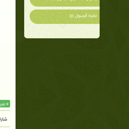
نصرة الرسول ﷺ
# تغر
شارك