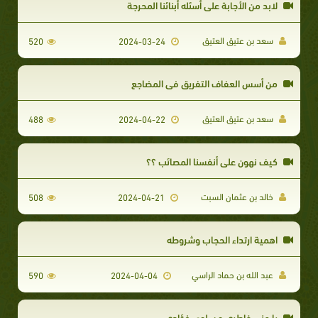
لابد من الأجابة على أسئله أبنائنا المحرجة
سعد بن عتيق العتيق
520
2024-03-24
من أسس العفاف التفريق فى المضاجع
سعد بن عتيق العتيق
488
2024-04-22
كيف نهون علي أنفسنا المصائب ؟؟
خالد بن عثمان السبت
508
2024-04-21
اهمية ارتداء الحجاب وشروطه
عبد الله بن حماد الراسي
590
2024-04-04
يا منى خاطري و سلوى فؤادي