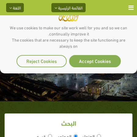
القائمة الرئيسية
اللغة
We use cookies to make our site work well for you and so we can
continually improve it.
The cookies that are necessary to keep the site functioning are
تفسير الآيات (180- 182) من سورة
always on
البقرة
Reject Cookies
Accept Cookies
البحث
العنوان
المحتوى
قسم