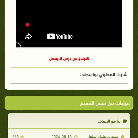
للابلاغ عن درس لا يعمل
شارك المحتوي بواسطة :
مرئيات من نفس القسم
ما هو العفاف
سعد بن عتيق العتيق
533
2024-05-13