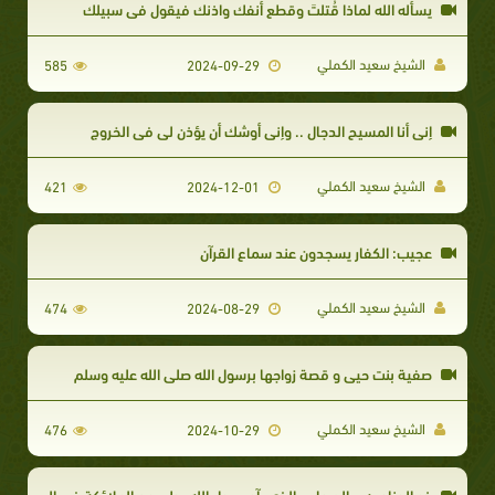
يسأله الله لماذا قُتلتَ وقطع أنفك واذنك فيقول في سبيلك
الشيخ سعيد الكملي
585
2024-09-29
إني أنا المسيح الدجال .. وإني أوشك أن يؤذن لي في الخروج
الشيخ سعيد الكملي
421
2024-12-01
عجيب: الكفار يسجدون عند سماع القرآن
الشيخ سعيد الكملي
474
2024-08-29
صفية بنت حيي و قصة زواجها برسول الله صلى الله عليه وسلم
الشيخ سعيد الكملي
476
2024-10-29
ذو الجناحين .. الصحابي الذي رآه رسول الله يطير مع الملائكة في الجنة