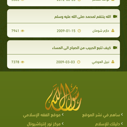
الله ينتقم لمحمد صلى الله عليه وسلم
حازم شومان
7941
2009-01-15
كيف تتبع الحبيب من الصباح الي المساء
نبيل العوضي
7378
2009-03-03
ساهم في نشر الموقع
موقع الفقه الإسلامي
دليلك للإسلام
مركز نور إنترناشيونال