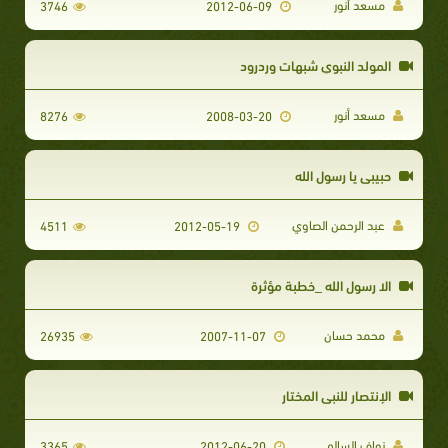
مسعد أنور
3746
2012-06-09
المولد النبوي شبهات وردرود
مسعد أنور
8276
2008-03-20
حبيبي يا رسول الله
عبد الرحمن الصاوي
4511
2012-05-19
الا رسول الله _خطبة مؤثرة
محمد حسان
26935
2007-11-07
الإنتصار للنبي المختار
نواف السالم
3365
2012-06-20