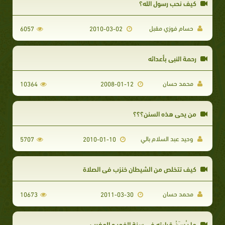
كيف نحب رسول الله؟
حسام فوزي مقبل
6057
2010-03-02
رحمة النبي بأعدائه
محمد حسان
10364
2008-01-12
من يحى هذه السنن؟؟؟
وحيد عبد السلام بالي
5707
2010-01-10
كيف تتخلص من الشيطان خنزب في الصلاة
محمد حسان
10673
2011-03-30
ما يـُسـَنُ قراءته في سنة الفجر و المغرب