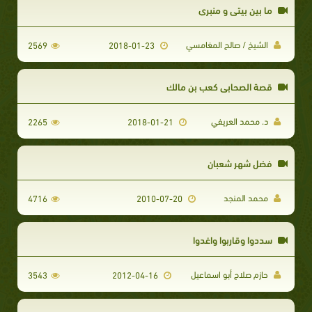
ما بين بيتي و منبري
الشيخ / صالح المغامسي
2569
2018-01-23
قصة الصحابي كعب بن مالك
د. محمد العريفي
2265
2018-01-21
فضل شهر شعبان
محمد المنجد
4716
2010-07-20
سددوا وقاربوا واغدوا
حازم صلاح أبو اسماعيل
3543
2012-04-16