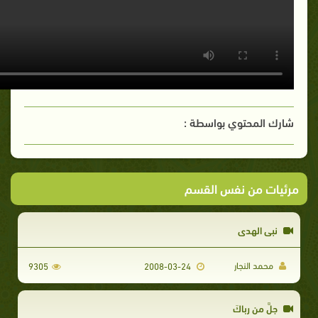
شارك المحتوي بواسطة :
مرئيات من نفس القسم
نبي الهدى
محمد النجار
9305
2008-03-24
جلَّ من رباكَ