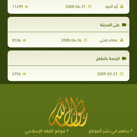
أبو الجود
11299
2008-04-27
على المدينة
عصام فتحي
8106
2008-04-26
الرحمة بالطفل
6754
2009-03-23
ساهم في نشر الموقع
موقع الفقه الإسلامي