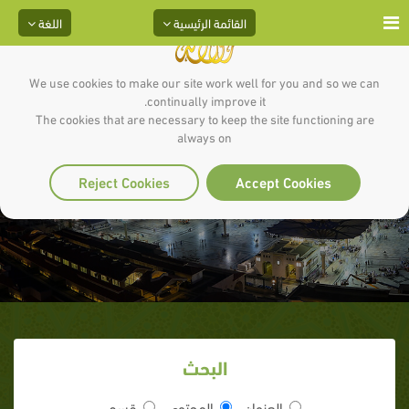
القائمة الرئيسية
اللغة
We use cookies to make our site work well for you and so we can
continually improve it.
The cookies that are necessary to keep the site functioning are
always on
نشيد الهجرة
Reject Cookies
Accept Cookies
البحث
العنوان
المحتوى
قسم