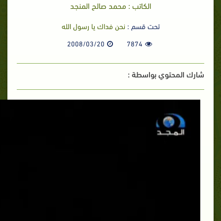
الكاتب : محمد صالح المنجد
تحت قسم :
نحن فداك يا رسول الله
2008/03/20
7874
شارك المحتوي بواسطة :