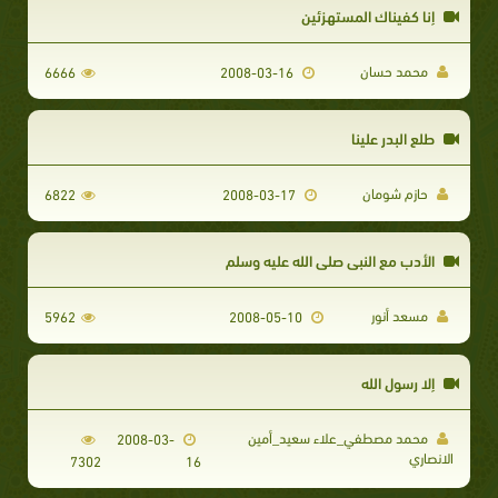
إنا كفيناك المستهزئين
محمد حسان
6666
2008-03-16
طلع البدر علينا
حازم شومان
6822
2008-03-17
الأدب مع النبى صلى الله عليه وسلم
مسعد أنور
5962
2008-05-10
إلا رسول الله
محمد مصطفي_علاء سعيد_أمين
2008-03-
الانصاري
7302
16