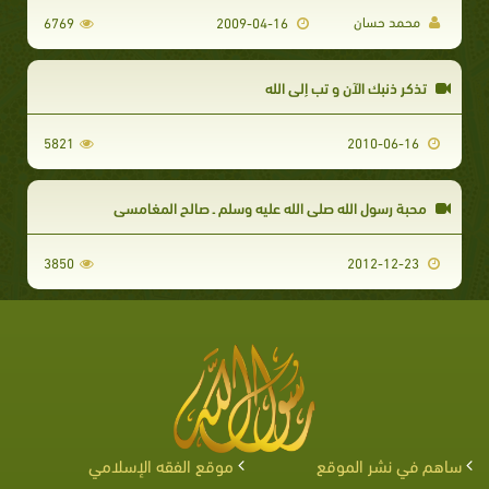
محمد حسان
6769
2009-04-16
تذكر ذنبك الآن و تب إلى الله
5821
2010-06-16
محبة رسول الله صلى الله عليه وسلم ـ صالح المغامسي
3850
2012-12-23
ساهم في نشر الموقع
موقع الفقه الإسلامي