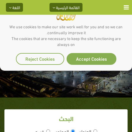
القائمة الرئيسية
اللغة
We use cookies to make our site work well for you and so we can
continually improve it.
The cookies that are necessary to keep the site functioning are
always on
فإن الله هو مولاه
Reject Cookies
Accept Cookies
البحث
العنوان
المحتوى
قسم