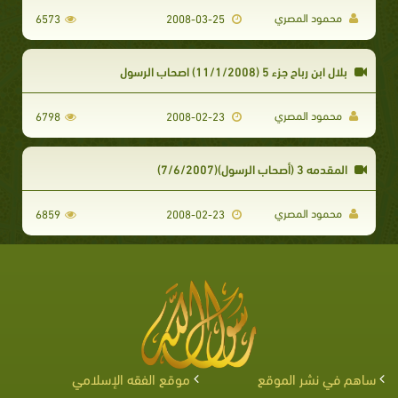
محمود المصري
6573
2008-03-25
بلال ابن رباح جزء 5 (11/1/2008) اصحاب الرسول
محمود المصري
6798
2008-02-23
المقدمه 3 (أصحاب الرسول)(7/6/2007)
محمود المصري
6859
2008-02-23
ساهم في نشر الموقع
موقع الفقه الإسلامي