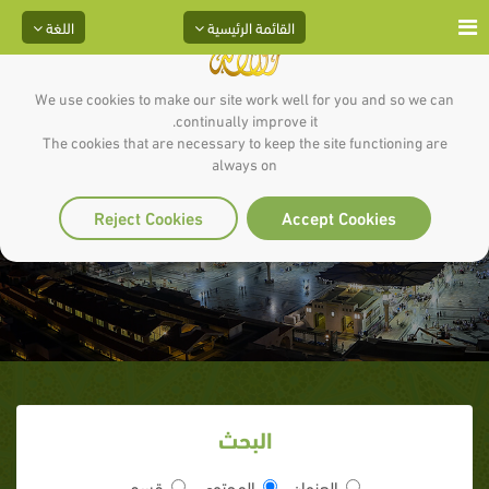
القائمة الرئيسية
اللغة
We use cookies to make our site work well for you and so we can
continually improve it.
The cookies that are necessary to keep the site functioning are
always on
زيد بن حارثة
Reject Cookies
Accept Cookies
البحث
العنوان
المحتوى
قسم