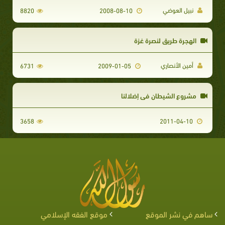
نبيل العوضي
8820
2008-08-10
الهجرة طريق لنصرة غزة
أمين الأنصاري
6731
2009-01-05
مشروع الشيطان في إضلالنا
3658
2011-04-10
ساهم في نشر الموقع
موقع الفقه الإسلامي