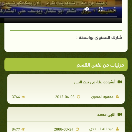
شارك المحتوي بواسطة :
مرئيات من نفس القسم
أنشودة ليلة في بيت النبي
محمود المصري
3764
2012-04-03
النبي محمد
عبد الله السعدي
8477
2008-03-24