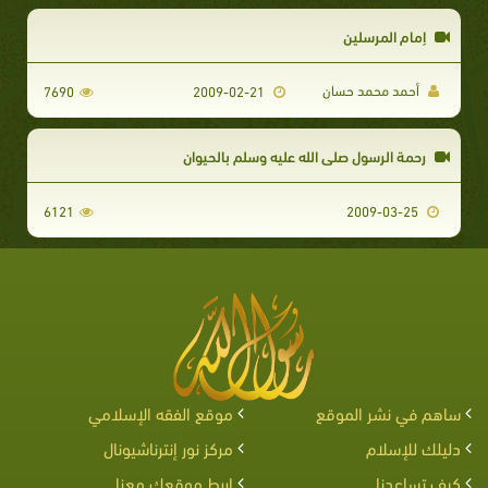
إمام المرسلين
أحمد محمد حسان
7690
2009-02-21
رحمة الرسول صلى الله عليه وسلم بالحيوان
6121
2009-03-25
ساهم في نشر الموقع
موقع الفقه الإسلامي
دليلك للإسلام
مركز نور إنترناشيونال
كيف تساعدنا
اربط موقعك معنا