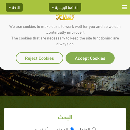
القائمة الرئيسية
اللغة
We use cookies to make our site work well for you and so we can
continually improve it.
The cookies that are necessary to keep the site functioning are
always on
أمهات المؤمنين
Reject Cookies
Accept Cookies
البحث
العنوان
المحتوى
قسم