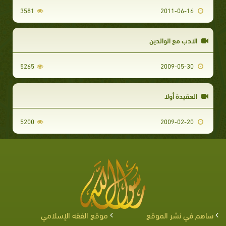
3581
2011-06-16
الادب مع الوالدين
5265
2009-05-30
العقيدة أولا
5200
2009-02-20
ساهم في نشر الموقع
موقع الفقه الإسلامي