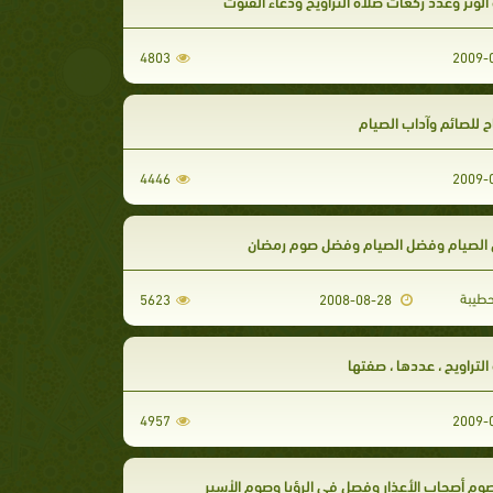
لوتر وعدد ركعات صلاة التراويح ودعاء القنوت
4803
ح للصائم وآداب الصيام
4446
 الصيام وفضل الصيام وفضل صوم رمضان
طيبة
5623
2008-08-28
لتراويح ، عددها ، صفتها
4957
صوم أصحاب الأعذار وفصل فى الرؤيا وصوم الاْسير