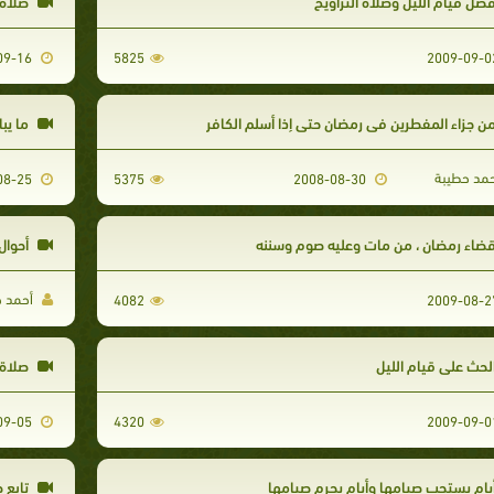
ضل قيام الليل وصلاة التراويح
صلاة ا
2009-09-16
5825
ن جزاء المفطرين فى رمضان حتى إذا أسلم الكافر
ما يبا
مد حطيبة
2009-08-25
5375
2008-08-30
ضاء رمضان ، من مات وعليه صوم وسننه
أحوال
أحمد ح
4082
لحث على قيام الليل
صلاة ا
2009-09-05
4320
يام يستحب صيامها وأيام يحرم صيامها
تابع 