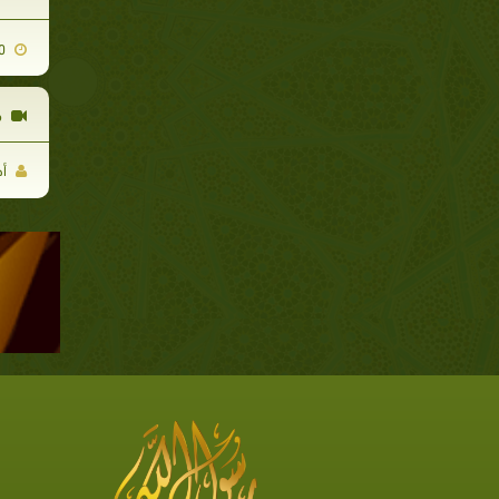
2009-08-30
م
أح