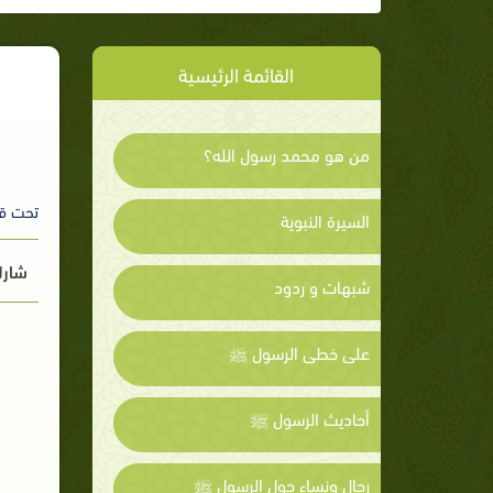
القائمة الرئيسية
من هو محمد رسول الله؟
تحت ق
السيرة النبوية
شارك
شبهات و ردود
على خطى الرسول ﷺ
أحاديث الرسول ﷺ
رجال ونساء حول الرسول ﷺ