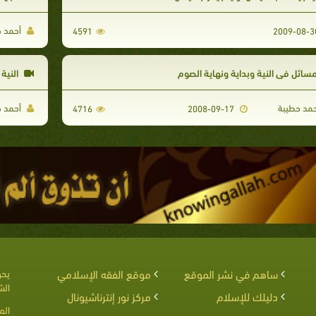
أحمد ح
4591
سائل فى النية وبداية ونهاية الصوم
النية
مد حطيبة
أحمد ح
4716
2008-09-17
ساهم في نشر الموقع
موقع الفقه الإسلامي
يحق
الش
دليلك للإسلام
مركز نور إنترناشيونال
الم