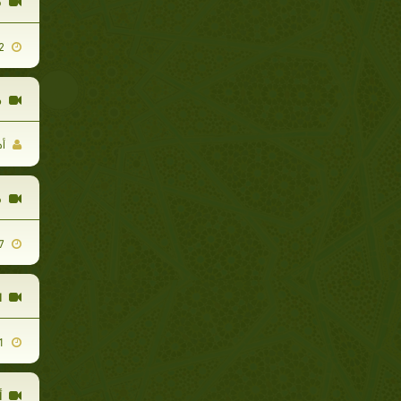
ف
2009-09-02
م
أح
ق
2009-08-27
ا
2009-09-01
أ