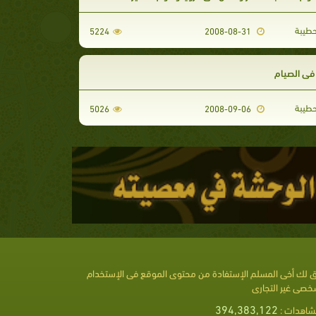
طيبة
5224
2008-08-31
 فى الصيام
طيبة
5026
2008-09-06
 لك أخى المسلم الإستفادة من محتوى الموقع فى الإستخدام
خصى غير التجارى
394,383,122
شاهدات :