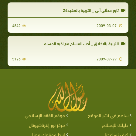
تابع حدثني أبي _ التربية بالعقيدة2
4842
2009-03-07
التربية بالاخلاق _ أدب المسلم مع اخيه المسلم
5126
2009-07-29
ساهم في نشر الموقع
موقع الفقه الإسلامي
دليلك للإسلام
مركز نور إنترناشيونال
كيف تساعدنا
اربط موقعك معنا