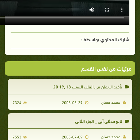
شارك المحتوي بواسطة :
مرئيات من نفس القسم
تأكيد الايمان فى القلب السبب 18 ,19 20
محمد حسان
7324
2008-03-29
تابع حدثنى أبى _ الجزء الثاني
محمد حسان
7553
2008-07-09