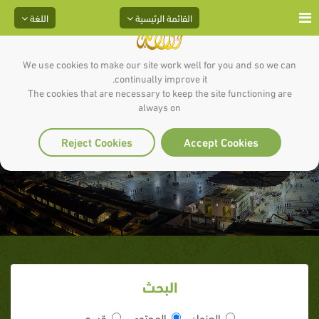
القائمة الرئيسية
اللغة
We use cookies to make our site work well for you and so we can
continually improve it.
The cookies that are necessary to keep the site functioning are
always on
دعاء السفر
Reject Cookies
Accept Cookies
البحث
العنوان
المحتوى
قسم