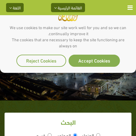
القائمة الرئيسية
اللغة
We use cookies to make our site work well for you and so we can
continually improve it.
The cookies that are necessary to keep the site functioning are
always on
صفة الوضوء
Reject Cookies
Accept Cookies
البحث
العنوان
المحتوى
قسم