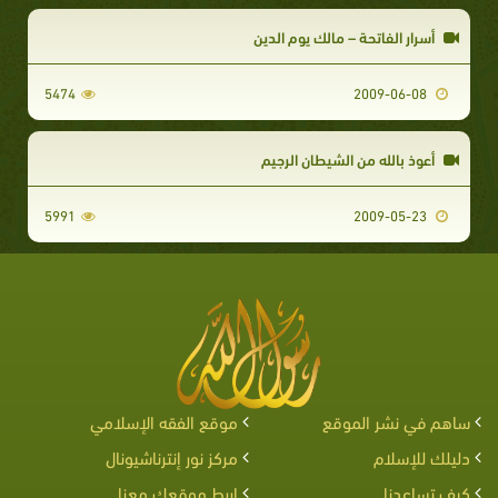
أسرار الفاتحة – مالك يوم الدين
5474
2009-06-08
أعوذ بالله من الشيطان الرجيم
5991
2009-05-23
ساهم في نشر الموقع
موقع الفقه الإسلامي
دليلك للإسلام
مركز نور إنترناشيونال
كيف تساعدنا
اربط موقعك معنا