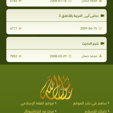
محمد حسان
6764
2008-07-16
حدثني أبي_ التربية بالأخلاق 3
4717
2009-04-15
شرح الحديث
محمد حسان
7852
2008-03-29
ساهم في نشر الموقع
موقع الفقه الإسلامي
دليلك للإسلام
مركز نور إنترناشيونال