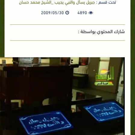
تحت قسم :
جبريل يسأل والنبي يجيب _الشيخ محمد حسان
2009/05/30
4890
شارك المحتوي بواسطة :