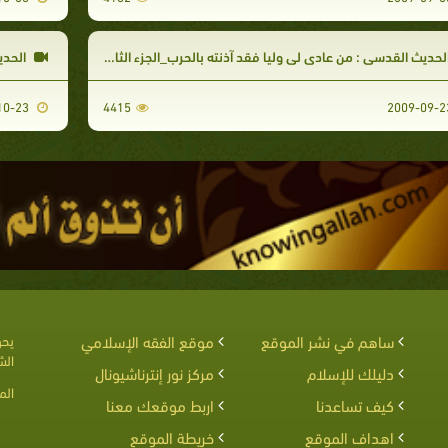
لحديث القدسى : من عادى لي وليا فقد آذنته بالحرب_الجزء الثاني
الحدي
2009-10-23
4415
ساهم في نشر الموقع
موقع الفقه الإسلامي
يحق
الش
دليلك للإسلام
مركز نور إنترناشيونال
الم
كيف تساعدنا
اربط موقعك معنا
اهداف الموقع
خريطة الموقع