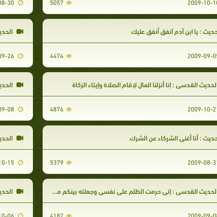
2009-08-30
5057
ديث : يا ابن آدم اَنفق اٌنفق عليك
الحديث
2009-09-26
4474
لحديث القدسى : إنا أنزلنا المال لإقام الصلاة وإيتاء الزكاة
الحدي
2009-09-08
4876
ديث : أنا أغنى الشركاء عن الشرك
الحديث
2009-10-15
5379
لحديث القدسى : إنى حرمت الظلم على نفسى وجعلته بينكم محرما _ الجزء الثاني
الحدي
2009-10-06
4182