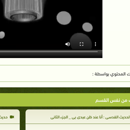
 المحتوي بواسطة :
ت من نفس القسم
لحديث القدسي : أنا عند ظن عبدي بي _ الجزء الثاني
حديث :