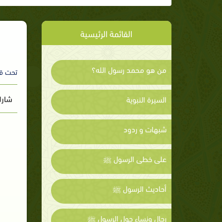
القائمة الرئيسية
من هو محمد رسول الله؟
تحت ق
شارك
السيرة النبوية
شبهات و ردود
على خطى الرسول ﷺ
أحاديث الرسول ﷺ
رجال ونساء حول الرسول ﷺ