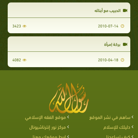
الحبيب مع أبنائه
3423
2010-07-14
بركة إمرأة
4082
2010-04-18
ساهم في نشر الموقع
موقع الفقه الإسلامي
دليلك للإسلام
مركز نور إنترناشيونال
كيف تساعدنا
اربط موقعك معنا