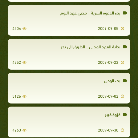
بدء الدعوة السرية _ مضى عهد النوم
4504
2009-09-05
بداية العهد المدني _ الطريق الى بدر
4252
2009-09-22
بدء الوحي
5126
2009-09-02
غزوة خيبر
4263
2009-09-30