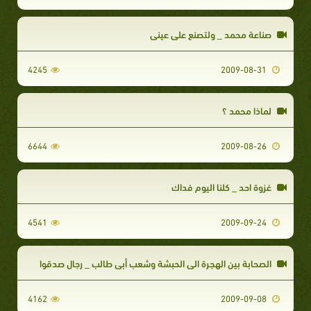
صناعة محمد _ ولتصنع على عيني
4245
2009-08-31
لماذا محمد ؟
6644
2009-08-26
غزوة احد _ كلنا اليوم فداك
4541
2009-09-24
الصحابة بين الهجرة الى الحبشة وشعب أبي طالب _ رجال صدقوا
4162
2009-09-08