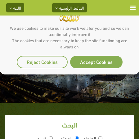
القائمة الرئيسية
اللغة
We use cookies to make our site work well for you and so we can
continually improve it.
The cookies that are necessary to keep the site functioning are
always on
صلح الحديبية
Reject Cookies
Accept Cookies
البحث
العنوان
المحتوى
قسم