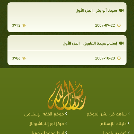
سيدنا أبو بكر _ الجزء الأول
3912
2009-09-22
إسلام سيدنا الفاروق _ الجزء الأول
3986
2009-10-20
ساهم في نشر الموقع
موقع الفقه الإسلامي
دليلك للإسلام
مركز نور إنترناشيونال
كيف تساعدنا
اربط موقعك معنا