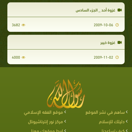
غزوة أحد _ الجزء السادس
3682
2009-10-06
غزوة خيبر
4000
2009-11-02
ساهم في نشر الموقع
موقع الفقه الإسلامي
دليلك للإسلام
مركز نور إنترناشيونال
كيف تساعدنا
اربط موقعك معنا