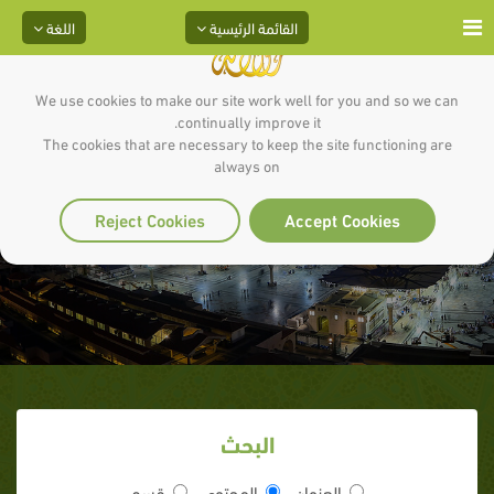
القائمة الرئيسية
اللغة
We use cookies to make our site work well for you and so we can
continually improve it.
The cookies that are necessary to keep the site functioning are
always on
تابع غزوة خيبر
Reject Cookies
Accept Cookies
البحث
العنوان
المحتوى
قسم