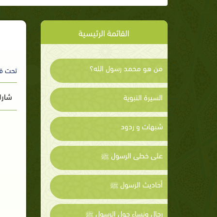
القائمة الرئيسية
من هو محمد رسول الله؟
تحت ق
شارك
السيرة النبوية
شبهات و ردود
على خطى الرسول ﷺ
أحاديث الرسول ﷺ
رجال ونساء حول الرسول ﷺ