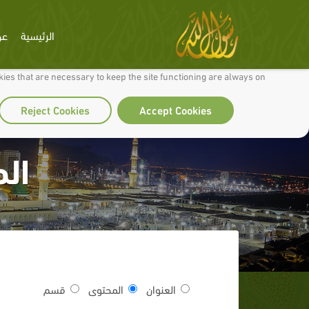
الرئيسية
عن
 to make our site work well for you and so we can continually improve it.
ies that are necessary to keep the site functioning are always on
Reject Cookies
Accept Cookies
الم
العنوان
المحتوى
قسم