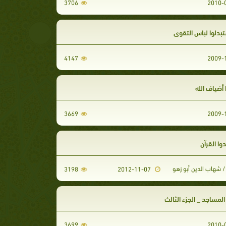
3706
تبدلوا لباس التقوى
4147
أضياف الله
3669
ا القرآن
 شهاب الدين أبو زهو
3198
2012-11-07
لمساجد _ الجزء الثالث
3699