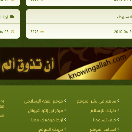
لاستهداء
إن الل
2012-04-03
3273
ساهم في نشر الموقع
موقع الفقه الإسلامي
يحق
الش
دليلك للإسلام
مركز نور إنترناشيونال
الم
كيف تساعدنا
اربط موقعك معنا
اهداف الموقع
خريطة الموقع