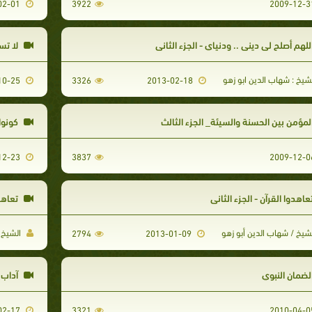
2010-02-01
3922
للهم أصلح لي ديني .. ودنياي - الجزء الثاني
لا تس
شيخ : شهاب الدين ابو زهو
2009-10-25
3326
2013-02-18
لمؤمن بين الحسنة والسيئة_ الجزء الثالث
كونوا 
2009-12-23
3837
عاهدوا القرآن - الجزء الثاني
تعاهدو
شيخ / شهاب الدين أبو زهو
الشيخ /
2794
2013-01-09
لضمان النبوي
آداب ا
2010-02-17
3321