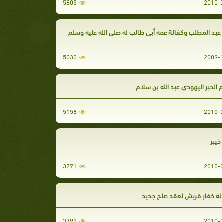
5805
عبد المطلب وكفالة عمه أبي طالب له صلى الله عليه وسلم
5030
الحبر اليهودي عبد الله بن سلام
5158
خيبر
3771
ة كفار قريش لعقد صلح جديد
3792