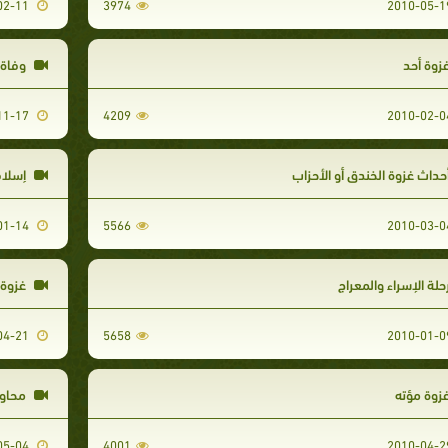
2010-02-11
3974
زوة أحد
وفاة 
2009-11-17
4209
حداث غزوة الخندق أو الأحزاب
إسلام 
2010-01-14
5566
حلة الإسراء والمعراج
غزوة 
2010-04-21
5658
زوة مؤته
محاول
2010-05-04
4001