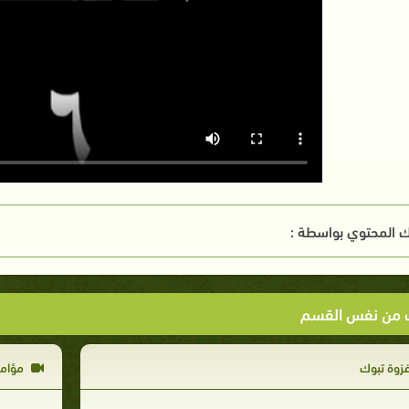
 المحتوي بواسطة :
ت من نفس القسم
زوة تبوك
مؤامر