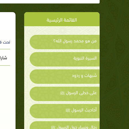
القائمة الرئيسية
من هو محمد رسول الله؟
تحت ق
شارك
السيرة النبوية
شبهات و ردود
على خطى الرسول ﷺ
أحاديث الرسول ﷺ
رجال ونساء حول الرسول ﷺ