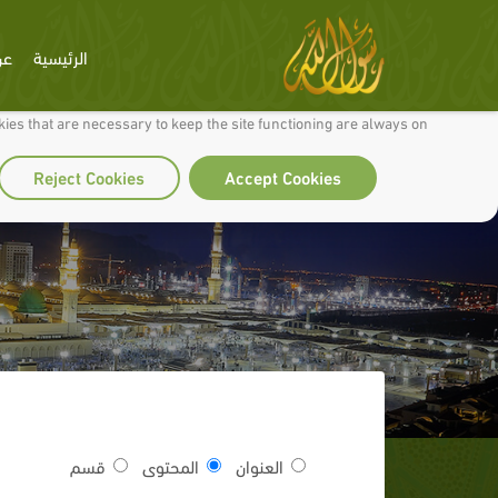
الرئيسية
عن
 to make our site work well for you and so we can continually improve it.
ies that are necessary to keep the site functioning are always on
Reject Cookies
Accept Cookies
العنوان
المحتوى
قسم