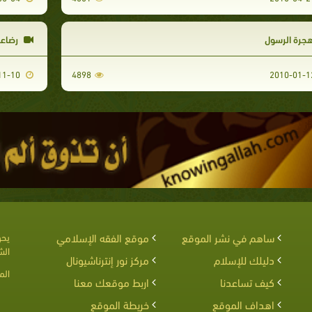
جرة الرسول
رضاعة
2009-11-10
4898
ساهم في نشر الموقع
موقع الفقه الإسلامي
يحق
الش
دليلك للإسلام
مركز نور إنترناشيونال
الم
كيف تساعدنا
اربط موقعك معنا
اهداف الموقع
خريطة الموقع