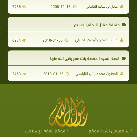
عادل بن سالم الكلباني
7465
2008-11-18
حقيقة مقتل الإمام الحسين
علاء سعيد و وأبو بكر الحنبلي
6284
2010-01-05
قصة السيدة حفصة بنت عمر رضي الله عنها
الدكتور/ محمد راتب النابلسي
2453
2018-01-23
ساهم في نشر الموقع
موقع الفقه الإسلامي