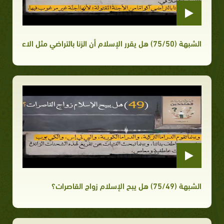
الشبهة (75/50) هل يقرر الإسلام أن الزنا بالتراضي مثل الاعتصاب؟ حيث يقرر العقوبة نفسها؟
الشبهة (75/49) هل يبح الإسلام زواج القاصرات؟