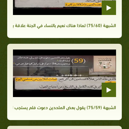
الشبهة (75/60) لماذا هناك نعيم بالنساء في الجنة علاقة بين الرجل والمرأة في الجنة؟
الشبهة (75/59) يقول بعض الملحدين دعوت فلم يستجب لي فلماذا تتأخر إجابة الدعاء؟