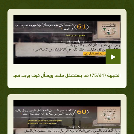
الشبهة (75/61) قد يستشكل ملحد ويسأل كيف يوجد نعيم مادي في الجنة؟