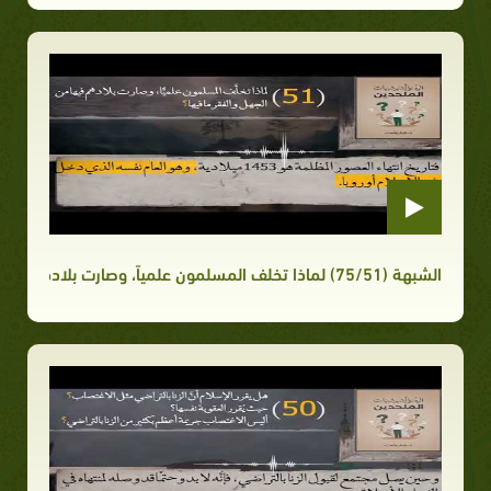
الشبهة (75/51) لماذا تخلف المسلمون علمياً، وصارت بلادهم فيها من الجهل والفقر ما فيها؟