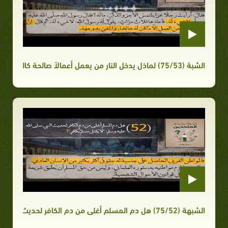
الشبة (75/53) لماذل يدخل النار من يعمل أعمالاً صالحة كالمشاريع الخيرية إذا لم يؤمن؟
الشبهة (75/52) هل دم المسلم أغلى من دم الكافر لحديث النبي صلى الله عليه وسلم لا يُقتل مسلم بكافر؟