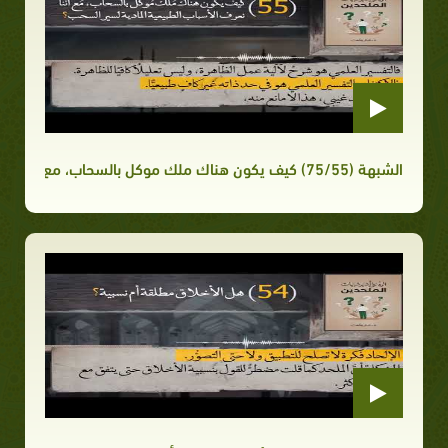
الشبهة (75/55) كيف يكون هناك ملك موكل بالسحاب، مع أننا نعرف الأسباب الطبيعية المادية لسير السحب؟