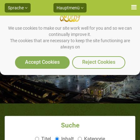
Sprache
Hauptmenü
We use cookies to make our site work well for you and so we can
continually improve it.
The cookies that are necessary to keep the site functioning are
always on
Hatte er Epilepsie?
Accept Cookies
Reject Cookies
Suche
Titel
Inhalt
Kategorie