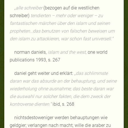
„alle schreiber
(bezogen auf die westlichen
schreiber)
tendierten – mehr oder weniger – zu
fantastischen märchen über den islam und seinen
propheten…das benutzen von falschen beweisen um
den islam zu attackieren, war schon fast universell.“
norman daniels,
islam and the west,
one world
publications 1993, s. 267
daniel geht weiter und erklärt:
„das schlimmste
daran war das absurde an der behauptung, und seine
wiederholung ohne ausnahme; das beste daran war
die auswahl nur solcher fakten, die dem zweck der
kontroverse dienten.“
ibid, s. 268
nichtsdestoweniger werden behauptungen wie
geldgier; verlangen nach macht; wille die araber zu