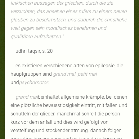
linkischen aussagen der griechen, durch die sie
versuchten, das ansehen eines rufers zu einem neuen
glauben zu beschmutzen, und dadurch die christliche
welt gegen sein moralisches benehmen und
qualitäten aufzuhetzen.“
udhri taqsir, s. 20
es existieren verschiedene arten von epilepsie, die
hauptgruppen sind
grand mal, petit mal
und
psychomotor
.
grand mal
beinhaltet allgemeine krämpfe, bei denen
eine plötzliche bewusstlosigkeit eintritt, mit fallen und
schütteln der glieder. manchmal schreit die person
kurz vor dem anfall und dies wird gefolgt von
versteifung und stockender atmung. danach folgen
ruckartige bewegungen und es kann dazu kommen,