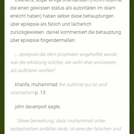
die einen gewissen status als autoritäten im islam
erreicht haben) haben selber diese behauptungen
über epilepsie als falsch und lächerlich
zurückgewiesen. daniel kommentiert die behauptung
über epilepsie folgendermaßen:
„…epilepsie die dem propheten angehaftet wurde,
war die erklärung solcher, die wohl eher amüsieren,
als aufklären wollten“
khalifa, muhammad
the sublime qur’an and
orientalism
p. 13
john davenport sagte,
“diese bemerkung, dass muhammad unter
epileptischen anfällen leide, ist eine der falschen und