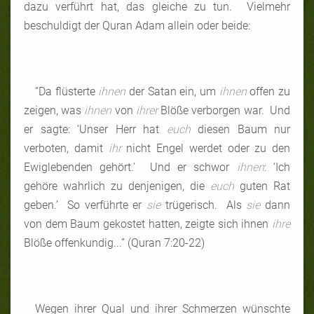
dazu verführt hat, das gleiche zu tun. Vielmehr
beschuldigt der Quran Adam allein oder beide:
“Da flüsterte
ihnen
der Satan ein, um
ihnen
offen zu
zeigen, was
ihnen
von
ihrer
Blöße verborgen war. Und
er sagte: ‘Unser Herr hat
euch
diesen Baum nur
verboten, damit
ihr
nicht Engel werdet oder zu den
Ewiglebenden gehört.’ Und er schwor
ihnen
: ‘Ich
gehöre wahrlich zu denjenigen, die
euch
guten Rat
geben.’ So verführte er
sie
trügerisch. Als
sie
dann
von dem Baum gekostet hatten, zeigte sich ihnen
ihre
Blöße offenkundig...” (Quran 7:20-22)
Wegen ihrer Qual und ihrer Schmerzen wünschte