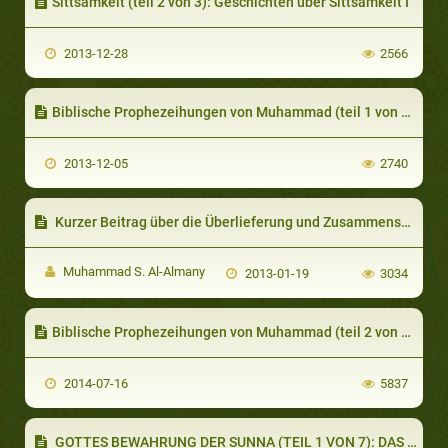
Sittsamkeit (teil 2 von 3): Geschichten über Sittsamkeit I
2013-12-28
2566
Biblische Prophezeihungen von Muhammad (teil 1 von 4): Bezeugungen von Gelehrten
2013-12-05
2740
Kurzer Beitrag über die Überlieferung und Zusammensetzung des Qur'an
Muhammad S. Al-Almany
2013-01-19
3034
Biblische Prophezeihungen von Muhammad (teil 2 von 4): Prophezeihungen von Muhammad im Alten Testament
2014-07-16
5837
GOTTES BEWAHRUNG DER SUNNA (TEIL 1 VON 7): DAS VERSTÄNDNIS DER GEFÄHRTEN VON IHRER GROSSEN VERANTWORTUNG