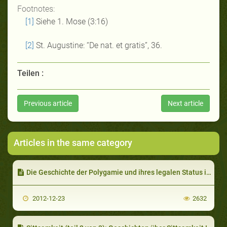
Footnotes:
[1]
Siehe 1. Mose (3:16)
[2]
St. Augustine: “De nat. et gratis”, 36.
Teilen :
Previous article
Next article
Articles in the same category
Die Geschichte der Polygamie und ihres legalen Status im Juden- und Christentum
2012-12-23
2632