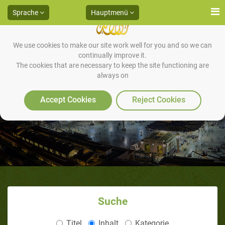
Sprache
Hauptmenü
We use cookies to make our site work well for you and so we can
continually improve it.
The cookies that are necessary to keep the site functioning are
always on
Maria im Islam (teil 3 von 3)
Accept Cookies
Reject Cookies
Suche
Titel
Inhalt
Kategorie