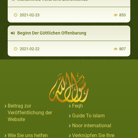
2021-02-23
853
Beginn Der Göttlichen Offenbarung
2021-02-22
807
Beitrag zur
Feqh
Veröffentlichung der
Guide To islam
Website
Noor international
Wie Sie uns helfen
Verknüpfen Sie Ihre