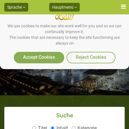
Sprache
Hauptmenü
We use cookies to make our site work well for you and so we can
continually improve it.
The cookies that are necessary to keep the site functioning are
always on
Muhammed Wird Boykottiert
Accept Cookies
Reject Cookies
Suche
Titel
Inhalt
Kategorie