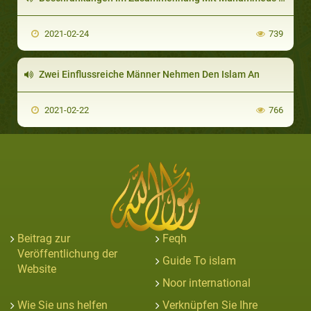
2021-02-24
739
Zwei Einflussreiche Männer Nehmen Den Islam An
2021-02-22
766
Beitrag zur
Feqh
Veröffentlichung der
Guide To islam
Website
Noor international
Wie Sie uns helfen
Verknüpfen Sie Ihre