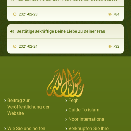
2021-02-23
784
BestätigeBekräftige Deine Liebe Zu Deiner Frau
2021-02-24
732
Beitrag zur
Feqh
Veröffentlichung der
Guide To islam
Website
Noor international
Wie Sie uns helfen
Verknüpfen Sie Ihre