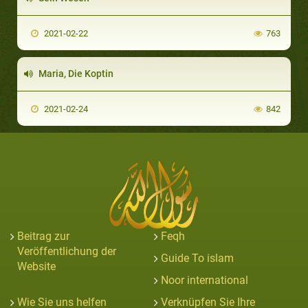
2021-02-22
763
Maria, Die Koptin
2021-02-24
842
Beitrag zur
Feqh
Veröffentlichung der
Guide To islam
Website
Noor international
Wie Sie uns helfen
Verknüpfen Sie Ihre