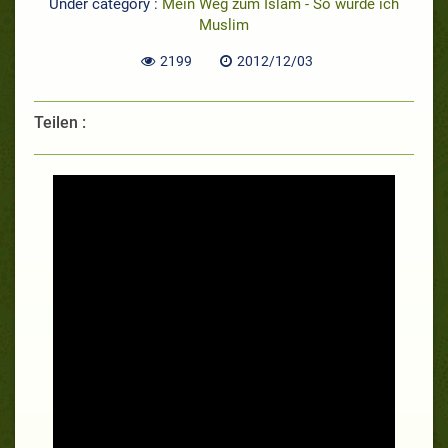
Under category :
Mein Weg zum Islam - So wurde ich
Muslim
2199
2012/12/03
Teilen :