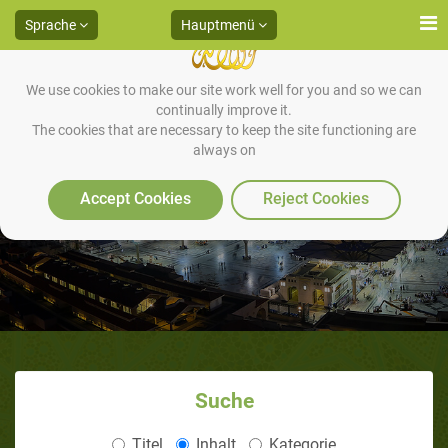
Sprache
Hauptmenü
We use cookies to make our site work well for you and so we can
continually improve it.
The cookies that are necessary to keep the site functioning are
always on
Erster Teil Abu Bakr as Siddiq -3
Accept Cookies
Reject Cookies
Suche
Titel
Inhalt
Kategorie