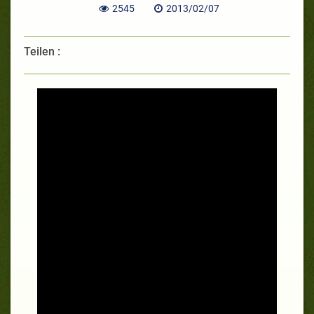
2545
2013/02/07
Teilen :