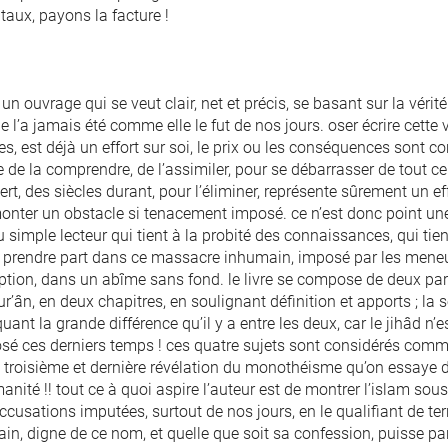
taux, payons la facture !
 un ouvrage qui se veut clair, net et précis, se basant sur la véri
e l’a jamais été comme elle le fut de nos jours. oser écrire cette 
es, est déjà un effort sur soi, le prix ou les conséquences sont co
e de la comprendre, de l’assimiler, pour se débarrasser de tout c
rt, des siècles durant, pour l’éliminer, représente sûrement un ef
onter un obstacle si tenacement imposé. ce n’est donc point une
 simple lecteur qui tient à la probité des connaissances, qui tien
 à prendre part dans ce massacre inhumain, imposé par les meneur
tion, dans un abîme sans fond. le livre se compose de deux partie
r’ân, en deux chapitres, en soulignant définition et apports ; la 
ant la grande différence qu’il y a entre les deux, car le jihâd n’est
sé ces derniers temps ! ces quatre sujets sont considérés comm
 troisième et dernière révélation du monothéisme qu’on essaye d’éli
anité !! tout ce à quoi aspire l’auteur est de montrer l’islam sous 
ccusations imputées, surtout de nos jours, en le qualifiant de terr
n, digne de ce nom, et quelle que soit sa confession, puisse part