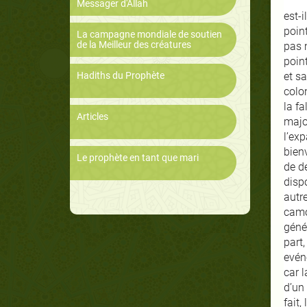
Messager d'Allah
est-i
poin
La campagne mondiale de soutien
de la Meilleur des créatures
pas 
point
Hadiths du Prophète
et sa
colon
la fa
Articles
major
l’ex
bien
Le prophète en tant que mari
de dé
disp
autre
camo
génér
part,
evén
car 
d’un 
fait,