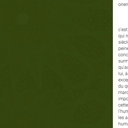
orien
c’est
qui n
siècl
pein
conce
surm
qu’au
lui,
excep
du qu
marqu
impo
cette
l’hum
les a
humai