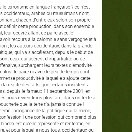
ou le terrorisme en langue française ? ce n’est
urs occidentaux, arabes ou musulmans n’ont
onnant, chacun d’entre eux selon son propre
eut définir cette production, dans son ensemble
l, leur oeuvre allant de paire avec le
 à avoir recours à la calomnie sans vergogne et à
ation ; les auteurs occidentaux, dans la grande
tique, qui va s’accélérant, depuis le début de
ont ceux qui usèrent d’impartialité ou de
fensive, surchargent leurs textes d’émotivité,
a plus de paire ni avec le peu de temps dont
mmense productivité à laquelle s’ajoute cette
a réalité des faits, que certains insistent à
ours, depuis le fameux 11 septembre 2001, en
lles nous reviendrons plus tard, dans un texte à
 boucherie que la terre n’a jamais connue !
même l’arrogance de la politique qui la mène,
e confession ! une confession qui comprend plus
 l’index est qu’elle représente et renferme, en
rre, et pour laquelle nous tous, occidentaux ou