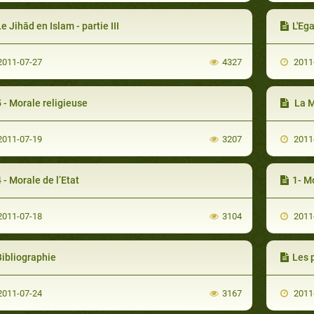
e Jihād en Islam - partie III
L'Ega
011-07-27
4327
2011
 - Morale religieuse
La M
011-07-19
3207
2011
 - Morale de l’Etat
1- M
011-07-18
3104
2011
Bibliographie
Les 
011-07-24
3167
2011