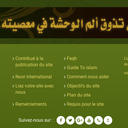
Contribué à la
Feqh
L'
au
publication du site
Guide To islam
vi
Noor international
Comment nous aider
Liez votre site avec
Objectifs du site
nous
Plan du site
Remerciements
Requis pour le site
Suivez-nous sur :