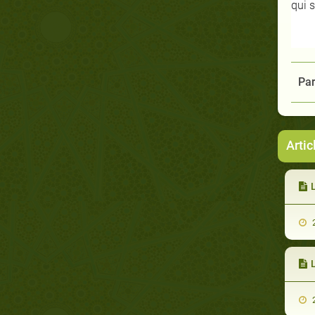
qui 
Par
Arti
L
2
L
2