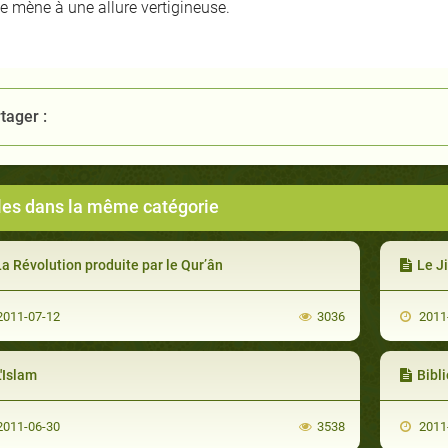
se mène à une allure vertigineuse.
tager :
cles dans la même catégorie
a Révolution produite par le Qur’ân
Le J
011-07-12
3036
2011
'Islam
Bibl
011-06-30
3538
2011