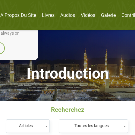
A Propos Du Site
Livres
Audios
Vidéos
Galerie
Contri
nually improve it.
e always on
Introduction
Recherchez
Articles
Toutes les langues