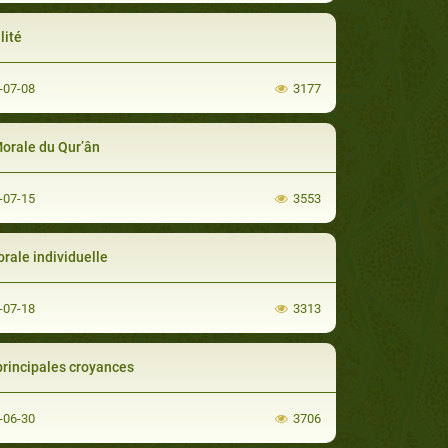
lité
-07-08
3177
orale du Qur’ân
-07-15
3553
orale individuelle
-07-18
3313
principales croyances
-06-30
3706