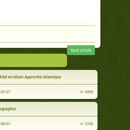
Next article
ihād en Islam Approche Islamique
-07-27
3599
iographie
-08-01
3150