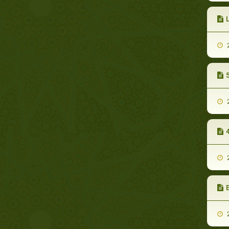
L
2
5
2
4
2
2