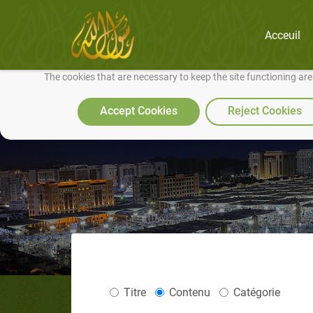
Acceuil
We use cookies to make our site work well for you and so we can conti
The cookies that are necessary to keep the site functioning ar
Accept Cookies
Reject Cookies
Titre
Contenu
Catégorie