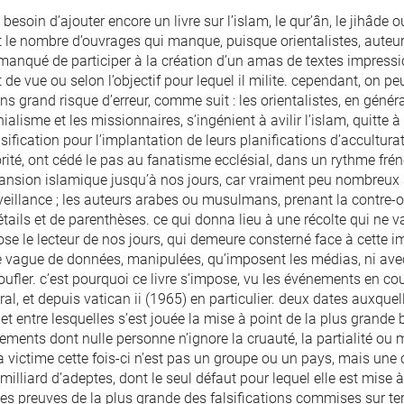
l besoin d’ajouter encore un livre sur l’islam, le qur’ân, le jihâde 
t le nombre d’ouvrages qui manque, puisque orientalistes, aute
manqué de participer à la création d’un amas de textes impressi
 de vue ou selon l’objectif pour lequel il milite. cependant, on p
ns grand risque d’erreur, comme suit : les orientalistes, en généra
ialisme et les missionnaires, s’ingénient à avilir l’islam, quitte
lsification pour l’implantation de leurs planifications d’accultur
ité, ont cédé le pas au fanatisme ecclésial, dans un rythme fréné
pansion islamique jusqu’à nos jours, car vraiment peu nombreux s
veillance ; les auteurs arabes ou musulmans, prenant la contre-of
tails et de parenthèses. ce qui donna lieu à une récolte qui ne v
ose le lecteur de nos jours, qui demeure consterné face à cette i
 vague de données, manipulées, qu’imposent les médias, ni avec l
ufler. c’est pourquoi ce livre s’impose, vu les événements en c
al, et depuis vatican ii (1965) en particulier. deux dates auxque
 et entre lesquelles s’est jouée la mise à point de la plus grande
ements dont nulle personne n’ignore la cruauté, la partialité ou 
la victime cette fois-ci n’est pas un groupe ou un pays, mais un
milliard d’adeptes, dont le seul défaut pour lequel elle est mise à
 les preuves de la plus grande des falsifications commises sur te