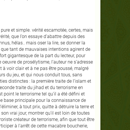
té pure et simple. vérité escamotée, certes, mais
vérité, que l’on essaye d’abattre depuis des
nnus, hélas.. mais oser la lire, se donner la
e que tant de mauvaises intentions agirent de
fort gigantesque de la part du lecteur, pour
 oeuvre de prosélytisme, l’auteur ne s’adresse
t à voir clair et à ne pas être poussé, malgré
s du jeu, et qui nous conduit tous, sans
s distinctes : la première traite de l’islam et
seconde traite du jihad et du terrorisme en
 point le terrorisme tel qu’il a été défini et
e base principale pour la connaissance de
miner, à tout prix, quitte à détruire la terre et
son vrai jour, montrer qu’il est loin de toutes
oriste créateur de terrorisme, afin que tout être
iciper à l’arrêt de cette macabre boucherie,