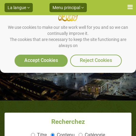
La langue
Menu principal
We use cookies to make our site work well for you and so we can
continually improve it.
The cookies that are necessary to keep the site functioning are
always on
Etapes du défi lancé par le Qur’ân
Accept Cookies
Reject Cookies
Recherchez
Titre
Contenu
Catégorie