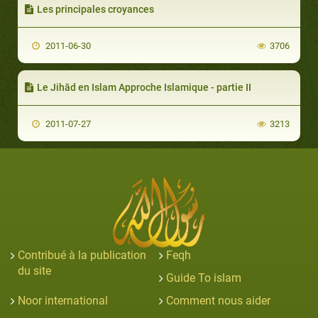
Les principales croyances
2011-06-30
3706
Le Jihād en Islam Approche Islamique - partie II
2011-07-27
3213
Contribué à la publication
Feqh
du site
Guide To islam
Noor international
Comment nous aider