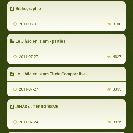
Bibliographie
2011-08-01
3150
Le Jihād en Islam - partie III
2011-07-27
4327
Le Jihād en Islam Etude Comparative
2011-07-27
3355
JIHĀD et TERRORISME
2011-07-24
3375