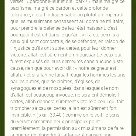
verset : « pardonne-leur et dis : paix ! » mais malgré ce
pacifisme, malgré ce pardon et cette profonde
tolérance, il était indispensable ou plutôt un impératif
que les musulmans pensassent au domaine militaire,
pour prendre la défense de leur état naissant. c’est
pourquoi il est dit dans le qur’ān : « il a été permis à
ceux qui sont combattus, de se défendre, en raison de
l’injustice qu’ils ont subie. certes, pour leur donner
victoire, allah est sûrement omnipuissant. / ceux qui
furent expulsés de leurs demeures sans aucune juste
cause, rien que pour avoir dit : « notre seigneur est
allah. » et si allah ne faisait réagir les hommes les uns
par les autres, que de cloîtres, d’églises, de
synagogues et de mosquées, dans lesquels le nom
d’allah est beaucoup invoqué, ne seraient démolis !
certes, allah donnera sûrement victoire à celui qui fait
triompher sa cause. certes, allah est sûrement fort,
invincible. » ( xxii : 39,40 ) comme on le voit, le sens
du verset comprend deux principaux point :
premièrement, la permission aux musulmans de faire
la guerre, de répondre à l’attaque, à cause d’une