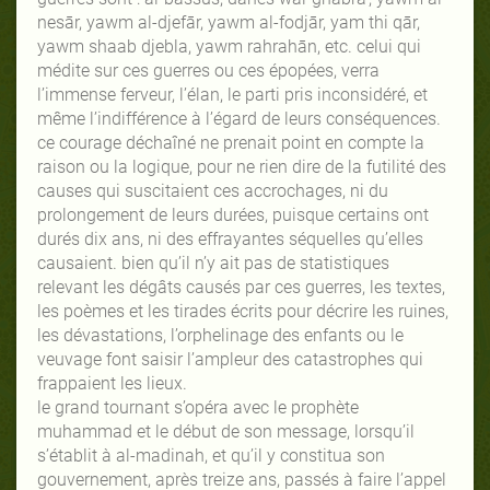
nesār, yawm al-djefār, yawm al-fodjār, yam thi qār,
yawm shaab djebla, yawm rahrahān, etc. celui qui
médite sur ces guerres ou ces épopées, verra
l’immense ferveur, l’élan, le parti pris inconsidéré, et
même l’indifférence à l’égard de leurs conséquences.
ce courage déchaîné ne prenait point en compte la
raison ou la logique, pour ne rien dire de la futilité des
causes qui suscitaient ces accrochages, ni du
prolongement de leurs durées, puisque certains ont
durés dix ans, ni des effrayantes séquelles qu’elles
causaient. bien qu’il n’y ait pas de statistiques
relevant les dégâts causés par ces guerres, les textes,
les poèmes et les tirades écrits pour décrire les ruines,
les dévastations, l’orphelinage des enfants ou le
veuvage font saisir l’ampleur des catastrophes qui
frappaient les lieux.
le grand tournant s’opéra avec le prophète
muhammad et le début de son message, lorsqu’il
s’établit à al-madinah, et qu’il y constitua son
gouvernement, après treize ans, passés à faire l’appel