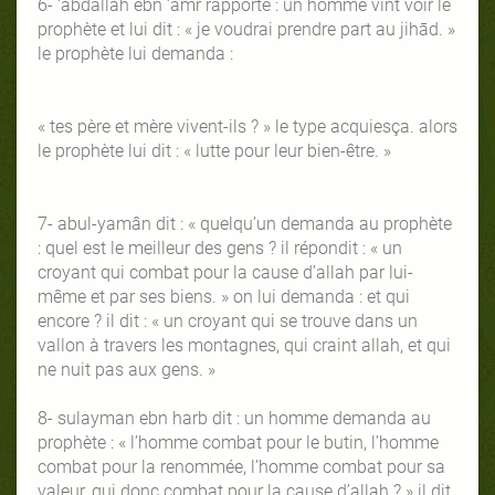
6- ‘abdallah ebn ‘amr rapporte : un homme vint voir le
prophète et lui dit : « je voudrai prendre part au jihād. »
le prophète lui demanda :
« tes père et mère vivent-ils ? » le type acquiesça. alors
le prophète lui dit : « lutte pour leur bien-être. »
7- abul-yamân dit : « quelqu’un demanda au prophète
: quel est le meilleur des gens ? il répondit : « un
croyant qui combat pour la cause d’allah par lui-
même et par ses biens. » on lui demanda : et qui
encore ? il dit : « un croyant qui se trouve dans un
vallon à travers les montagnes, qui craint allah, et qui
ne nuit pas aux gens. »
8- sulayman ebn harb dit : un homme demanda au
prophète : « l’homme combat pour le butin, l’homme
combat pour la renommée, l’homme combat pour sa
valeur, qui donc combat pour la cause d’allah ? » il dit