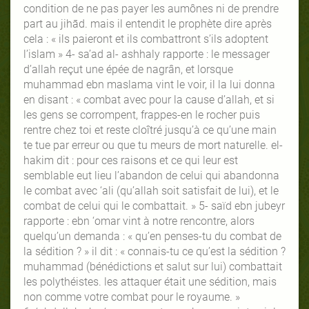
condition de ne pas payer les aumônes ni de prendre
part au jihād. mais il entendit le prophète dire après
cela : « ils paieront et ils combattront s’ils adoptent
l’islam » 4- sa’ad al- ashhaly rapporte : le messager
d’allah reçut une épée de nagrân, et lorsque
muhammad ebn maslama vint le voir, il la lui donna
en disant : « combat avec pour la cause d’allah, et si
les gens se corrompent, frappes-en le rocher puis
rentre chez toi et reste cloîtré jusqu’à ce qu’une main
te tue par erreur ou que tu meurs de mort naturelle. el-
hakim dit : pour ces raisons et ce qui leur est
semblable eut lieu l’abandon de celui qui abandonna
le combat avec ‘ali (qu’allah soit satisfait de lui), et le
combat de celui qui le combattait. » 5- saïd ebn jubeyr
rapporte : ebn ‘omar vint à notre rencontre, alors
quelqu’un demanda : « qu’en penses-tu du combat de
la sédition ? » il dit : « connais-tu ce qu’est la sédition ?
muhammad (bénédictions et salut sur lui) combattait
les polythéistes. les attaquer était une sédition, mais
non comme votre combat pour le royaume. »