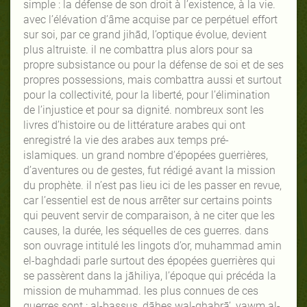
simple : la défense de son droit à l’existence, à la vie.
avec l’élévation d’âme acquise par ce perpétuel effort
sur soi, par ce grand jihād, l’optique évolue, devient
plus altruiste. il ne combattra plus alors pour sa
propre subsistance ou pour la défense de soi et de ses
propres possessions, mais combattra aussi et surtout
pour la collectivité, pour la liberté, pour l’élimination
de l’injustice et pour sa dignité. nombreux sont les
livres d’histoire ou de littérature arabes qui ont
enregistré la vie des arabes aux temps pré-
islamiques. un grand nombre d’épopées guerrières,
d’aventures ou de gestes, fut rédigé avant la mission
du prophète. il n’est pas lieu ici de les passer en revue,
car l’essentiel est de nous arrêter sur certains points
qui peuvent servir de comparaison, à ne citer que les
causes, la durée, les séquelles de ces guerres. dans
son ouvrage intitulé les lingots d’or, muhammad amin
el-baghdadi parle surtout des épopées guerrières qui
se passèrent dans la jāhiliya, l’époque qui précéda la
mission de muhammad. les plus connues de ces
guerres sont : al-bassus, dāhes wal-ghabrā’, yawm al-