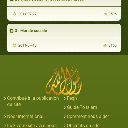
2011-07-27
3596
3 - Morale sociale
2011-07-18
3160
Contribué à la publication
Feqh
du site
Guide To islam
Noor international
Comment nous aider
Liez votre site avec nous
Objectifs du site