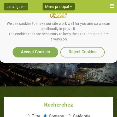
La langue
Menu principal
We use cookies to make our site work well for you and so we can
continually improve it.
The cookies that are necessary to keep the site functioning are
always on
Le Jihād en Islam - partie III
Accept Cookies
Reject Cookies
Recherchez
Titre
Contenu
Catégorie