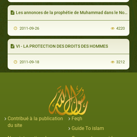
Les annonces de la prophétie de Muhammad dans le Nouveau Testament (les Évangiles)
2011-09-26
4220
VI - LA PROTECTION DES DROITS DES HOMMES
2011-09-18
3212
Contribué à la publication
Feqh
du site
Guide To islam