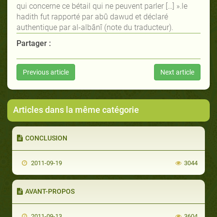
qui concerne ce bétail qui ne peuvent parler […] ».le
hadith fut rapporté par abû dawud et déclaré
authentique par al-albânî (note du traducteur).
Partager :
Previous article
Next article
Articles dans la même catégorie
CONCLUSION
2011-09-19
3044
AVANT-PROPOS
2011-09-13
3604