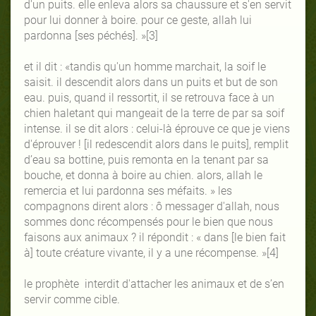
d'un puits. elle enleva alors sa chaussure et s'en servit
pour lui donner à boire. pour ce geste, allah lui
pardonna [ses péchés]. »[3]
et il dit : «tandis qu'un homme marchait, la soif le
saisit. il descendit alors dans un puits et but de son
eau. puis, quand il ressortit, il se retrouva face à un
chien haletant qui mangeait de la terre de par sa soif
intense. il se dit alors : celui-là éprouve ce que je viens
d'éprouver ! [il redescendit alors dans le puits], remplit
d’eau sa bottine, puis remonta en la tenant par sa
bouche, et donna à boire au chien. alors, allah le
remercia et lui pardonna ses méfaits. » les
compagnons dirent alors : ô messager d'allah, nous
sommes donc récompensés pour le bien que nous
faisons aux animaux ? il répondit : « dans [le bien fait
à] toute créature vivante, il y a une récompense. »[4]
le prophète interdit d'attacher les animaux et de s’en
servir comme cible.