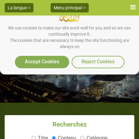
La langue
Menu principal
We use cookies to make our site work well for you and so we can
continually improve it.
The cookies that are necessary to keep the site functioning are
always on
Conclusion
Accept Cookies
Reject Cookies
Recherchez
Titre
Contenu
Catégorie